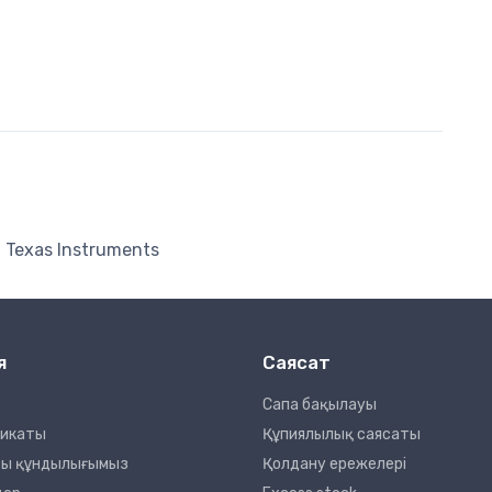
Texas Instruments
я
Саясат
Сапа бақылауы
фикаты
Құпиялылық саясаты
сты құндылығымыз
Қолдану ережелері