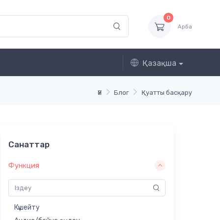
0
Арба
Қазақша
Үй
Блог
Қуатты басқару
Санаттар
Функция
Күшейту