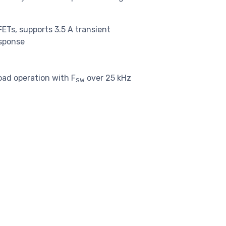
ETs, supports 3.5 A transient
esponse
oad operation with F
over 25 kHz
SW