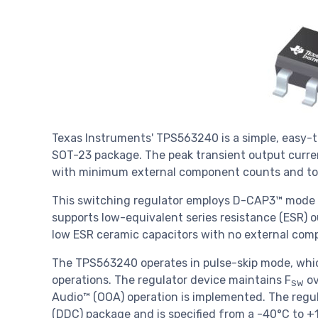
Texas Instruments' TPS563240 is a simple, easy-
SOT-23 package. The peak transient output curren
with minimum external component counts and to 
This switching regulator employs D-CAP3™ mode c
supports low-equivalent series resistance (ESR) o
low ESR ceramic capacitors with no external co
The TPS563240 operates in pulse-skip mode, which
operations. The regulator device maintains F
ov
SW
Audio™ (OOA) operation is implemented. The regula
(DDC) package and is specified from a -40°C to 