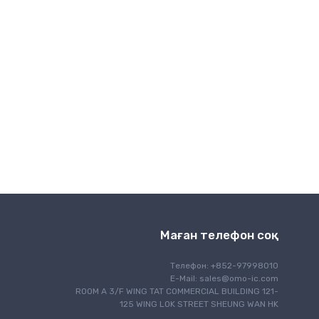
Сымсыз байланыс
Маған телефон соқ
Телефон: +852-97998010
E-Mail:
sales@omo-ic.com
ROOM A 3/F WING TAT COMMERCIAL BUILDING 121-
125 WING LOK STREET SHEUNG WAN HK