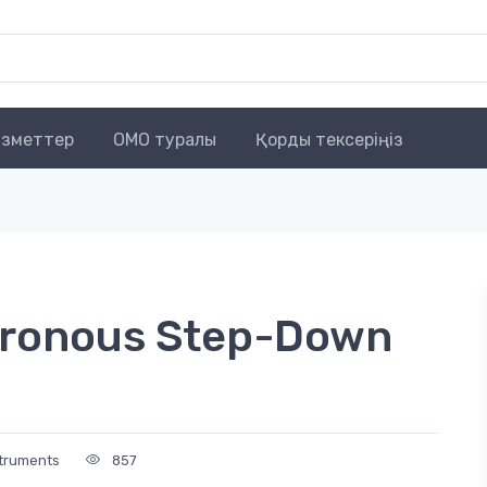
зметтер
OMO туралы
Қорды тексеріңіз
ronous Step-Down
struments
857