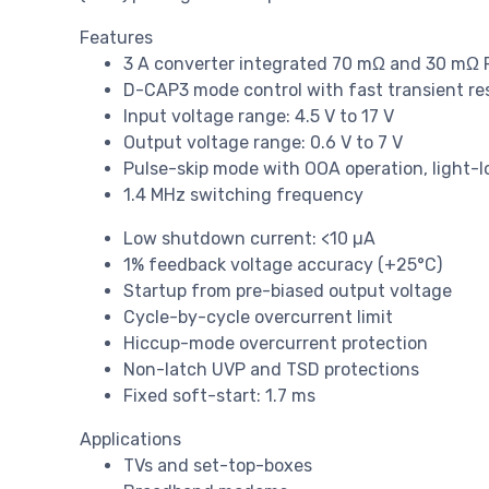
Features
3 A converter integrated 70 mΩ and 30 mΩ F
D-CAP3 mode control with fast transient r
Input voltage range: 4.5 V to 17 V
Output voltage range: 0.6 V to 7 V
Pulse-skip mode with OOA operation, light-l
1.4 MHz switching frequency
Low shutdown current: <10 µA
1% feedback voltage accuracy (+25°C)
Startup from pre-biased output voltage
Cycle-by-cycle overcurrent limit
Hiccup-mode overcurrent protection
Non-latch UVP and TSD protections
Fixed soft-start: 1.7 ms
Applications
TVs and set-top-boxes