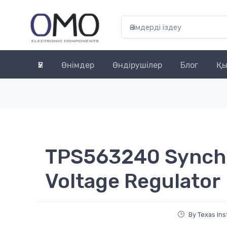
Үй
Өнімдер
Өндірушілер
Блог
Қы
TPS563240 Synch
Voltage Regulator
By Texas In