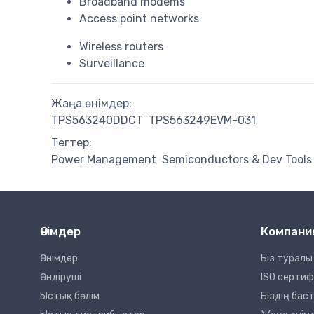
Broadband modems
Access point networks
Wireless routers
Surveillance
Жаңа өнімдер:
TPS563240DDCT
TPS563249EVM-031
Тегтер:
Power Management
Semiconductors & Dev Tools
Өнімдер
Компани
Өнімдер
Біз туралы
Өндіруші
ISO серти
Ыстық бөлім
Біздің ба