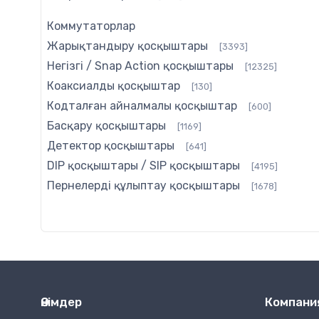
Коммутаторлар
Жарықтандыру қосқыштары
[3393]
Негізгі / Snap Action қосқыштары
[12325]
Коаксиалды қосқыштар
[130]
Кодталған айналмалы қосқыштар
[600]
Басқару қосқыштары
[1169]
Детектор қосқыштары
[641]
DIP қосқыштары / SIP қосқыштары
[4195]
Пернелерді құлыптау қосқыштары
[1678]
Өнімдер
Компани