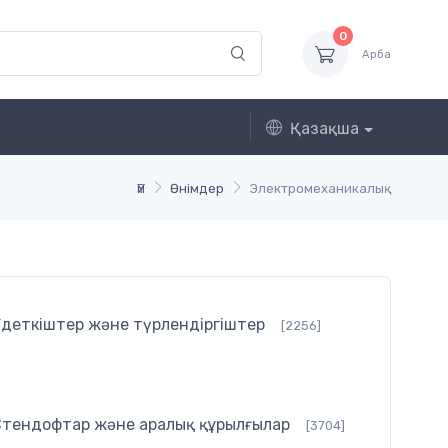
0
Арба
Қазақша
Үй
Өнімдер
Электромеханикалық
ндеткіштер және түрлендіргіштер
[2256]
Стендофтар және аралық құрылғылар
[3704]