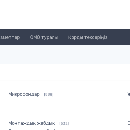
зметтер
OMO туралы
Қорды тексеріңіз
Микрофондар
Ү
[888]
Монтаждық жабдық
[532]