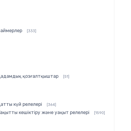
Таймерлер
[333]
Қадамдық қозғалтқыштар
[51]
атты күй релелері
[364]
ақытты кешіктіру және уақыт релелері
[1590]