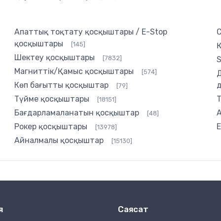
Апаттық тоқтату қосқыштары / E-Stop
қосқыштары
[145]
Шектеу қосқыштары
[7832]
S
Магниттік/Қамыс қосқыштары
[574]
Көп бағытты қосқыштар
[79]
Түйме қосқыштары
[18151]
Бағдарламаланатын қосқыштар
[48]
Рокер қосқыштары
[13978]
Айналмалы қосқыштар
[15130]
я
Саясат