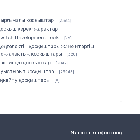
Сырғымалы қосқыштар
[3364]
Қосқыш керек-жарақтар
witch Development Tools
[76]
Дөңгелектің қосқыштары және итергіш
доңғалақтың қосқыштары
[328]
Тактильді қосқыштар
[3047]
Ауыстырып қосқыштар
[23948]
Еңкейту қосқыштары
[9]
Маған телефон соқ