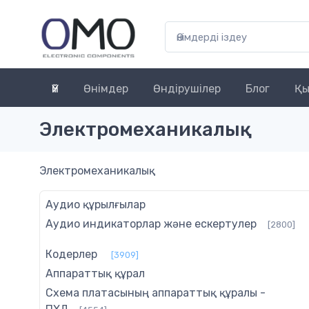
Үй
Өнімдер
Өндірушілер
Блог
Қы
Электромеханикалық
Электромеханикалық
Аудио құрылғылар
Аудио индикаторлар және ескертулер
[2800]
Кодерлер
[3909]
Аппараттық құрал
Схема платасының аппараттық құралы -