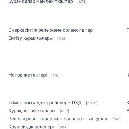
Бұрандалар мен бекіткіштер
[674]
Өнеркәсіптік реле және соленоидтар
Енгізу құрылғылары
[643]
Мотор жетектері
[170]
Төмен сигналдық релелер - ПХД
Қ
[3595]
Құрақ эстафеталары
У
[609]
Релелік розеткалар және аппараттық құрал
[1141]
Қауіпсіздік релелері
[609]