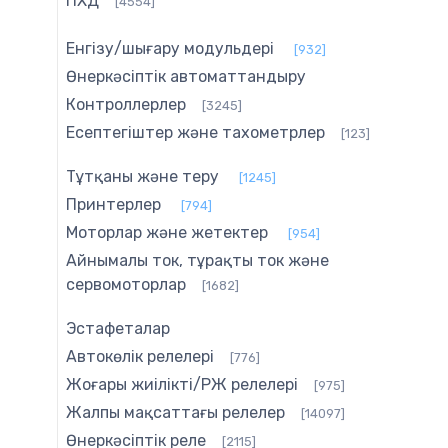
ПХД
[4554]
Енгізу/шығару модульдері
[932]
Өнеркәсіптік автоматтандыру
Контроллерлер
[3245]
Есептегіштер және тахометрлер
[123]
Тұтқаны және теру
[1245]
Принтерлер
[794]
Моторлар және жетектер
[954]
Айнымалы ток, тұрақты ток және
сервомоторлар
[1682]
Эстафеталар
Автокөлік релелері
[776]
Жоғары жиілікті/РЖ релелері
[975]
Жалпы мақсаттағы релелер
[14097]
Өнеркәсіптік реле
[2115]