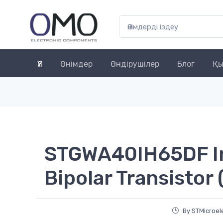
Үй
Өнімдер
Өндірушілер
Блог
Қы
STGWA40IH65DF In
Bipolar Transistor (
By STMicroel