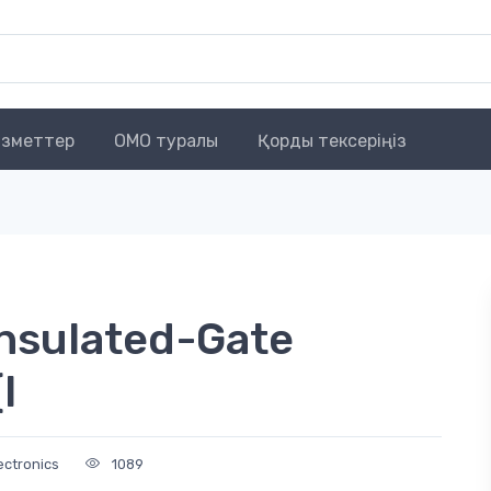
зметтер
OMO туралы
Қорды тексеріңіз
sulated-Gate
I
ectronics
1089