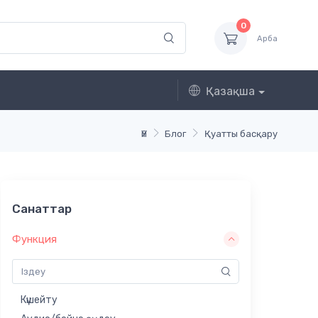
0
Арба
Қазақша
Үй
Блог
Қуатты басқару
Санаттар
Функция
Күшейту