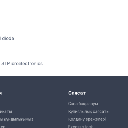
 diode
STMicroelectronics
я
Саясат
Сапа бақылауы
фикаты
Құпиялылық саясаты
сты құндылығымыз
Қолдану ережелері
дер
Excess stock