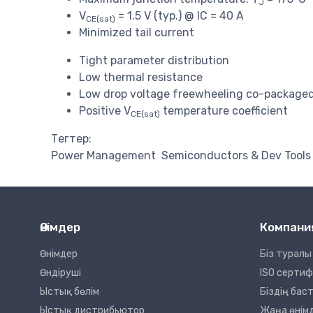
J
V
= 1.5 V (typ.) @ IC = 40 A
CE(sat)
Minimized tail current
Tight parameter distribution
Low thermal resistance
Low drop voltage freewheeling co-packaged
Positive V
temperature coefficient
CE(sat)
Тегтер:
Power Management
Semiconductors & Dev Tools
Өнімдер
Компани
Өнімдер
Біз туралы
Өндіруші
ISO серти
Ыстық бөлім
Біздің ба
Ыстық дистрибьютор
Жаңа өнім