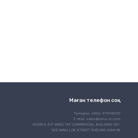
Интерфейс
IoT заттар интернеті
Жарықтандыру
Моторды басқару
Навигация
Оптикалық байланыс
Қуатты басқару
Бағдарламалау
RF/EMI экрандауы
Қауіпсіздік
Қауіпсіздік
Сезімдеу
Маған телефон соқ
Сигналдарды өңдеу
Бір тақталы компьютер
Телефон: +852-97998010
E-Mail:
sales@omo-ic.com
Жылулық басқару
ROOM A 3/F WING TAT COMMERCIAL BUILDING 121-
Уақыт пен сағатты басқару
125 WING LOK STREET SHEUNG WAN HK
Сымды байланыс