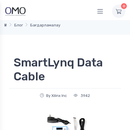
0
Үй
Блог
Бағдарламалау
SmartLynq Data
Cable
By Xilinx Inc
3942