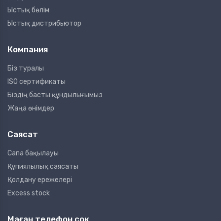
Ыстық бөлім
Ыстық дистрибьютор
Компания
Біз туралы
ISO сертификаты
Біздің басты құндылығымыз
Жаңа өнімдер
Саясат
Сапа бақылауы
Құпиялылық саясаты
Қолдану ережелері
Excess stock
Маған телефон соқ