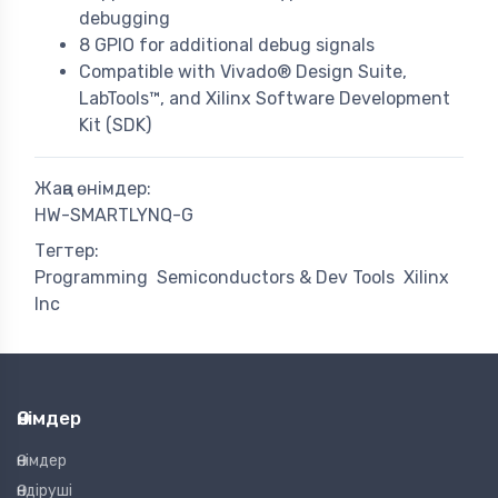
debugging
8 GPIO for additional debug signals
Compatible with Vivado® Design Suite,
LabTools™, and Xilinx Software Development
Kit (SDK)
Жаңа өнімдер:
HW-SMARTLYNQ-G
Тегтер:
Programming
Semiconductors & Dev Tools
Xilinx
Inc
Өнімдер
Өнімдер
Өндіруші