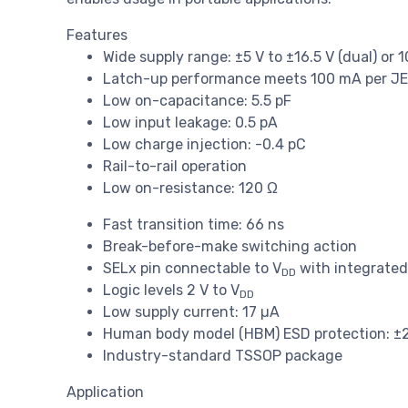
Features
Wide supply range: ±5 V to ±16.5 V (dual) or 10
Latch-up performance meets 100 mA per JESD
Low on-capacitance: 5.5 pF
Low input leakage: 0.5 pA
Low charge injection: -0.4 pC
Rail-to-rail operation
Low on-resistance: 120 Ω
Fast transition time: 66 ns
Break-before-make switching action
SELx pin connectable to V
with integrated
DD
Logic levels 2 V to V
DD
Low supply current: 17 µA
Human body model (HBM) ESD protection: ±2 
Industry-standard TSSOP package
Application