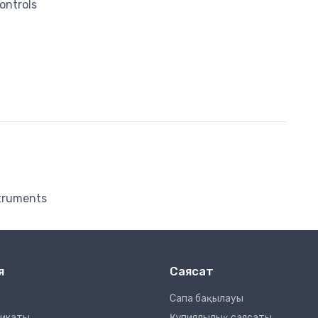
ontrols
struments
я
Саясат
Сапа бақылауы
фикаты
Құпиялылық саясаты