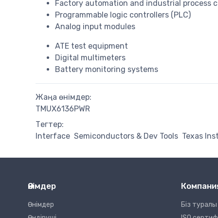
Factory automation and industrial process c
Programmable logic controllers (PLC)
Analog input modules
ATE test equipment
Digital multimeters
Battery monitoring systems
Жаңа өнімдер:
TMUX6136PWR
Тегтер:
Interface
Semiconductors & Dev Tools
Texas In
Өнімдер
Компани
Өнімдер
Біз туралы
Өндіруші
ISO серти