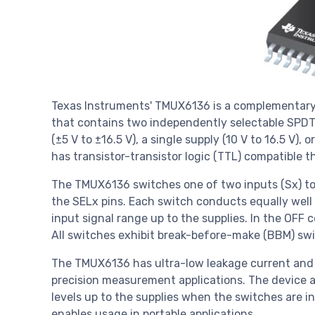
Texas Instruments' TMUX6136 is a complementar
that contains two independently selectable SPDT 
(±5 V to ±16.5 V), a single supply (10 V to 16.5 V),
has transistor-transistor logic (TTL) compatible 
The TMUX6136 switches one of two inputs (Sx) t
the SELx pins. Each switch conducts equally well 
input signal range up to the supplies. In the OFF c
All switches exhibit break-before-make (BBM) swi
The TMUX6136 has ultra-low leakage current and c
precision measurement applications. The device al
levels up to the supplies when the switches are i
enables usage in portable applications.