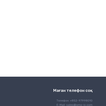
Сымсыз байланыс
Маған телефон соқ
Телефон: +852-97998010
E-Mail:
sales@omo-ic.com