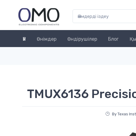
Үй
Өнімдер
Өндірушілер
Блог
Қы
TMUX6136 Precisi
By Texas Ins