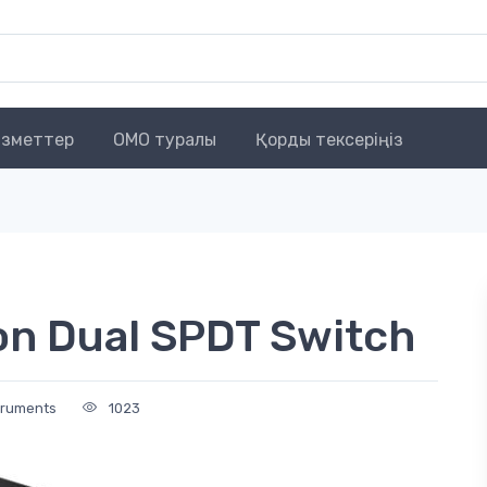
зметтер
OMO туралы
Қорды тексеріңіз
on Dual SPDT Switch
truments
1023