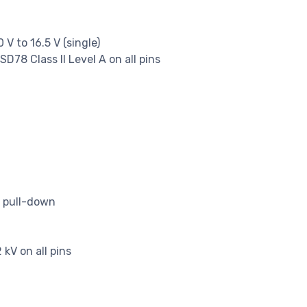
 V to 16.5 V (single)
78 Class II Level A on all pins
 pull-down
kV on all pins