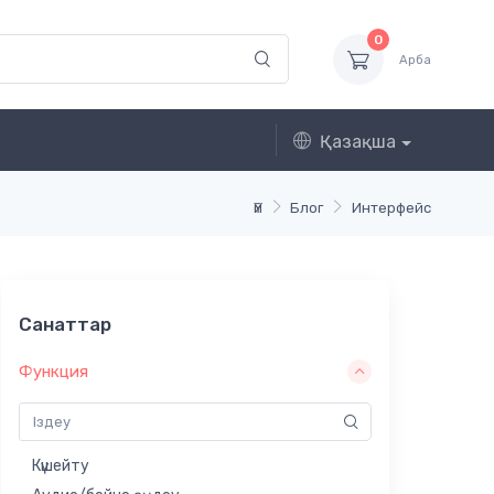
0
Арба
Қазақша
Үй
Блог
Интерфейс
Санаттар
Функция
Күшейту