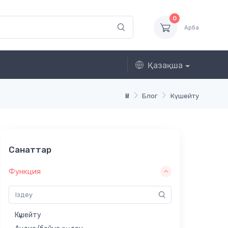
0
Арба
Қазақша
Үй
Блог
Күшейту
Санаттар
Функция
Күшейту