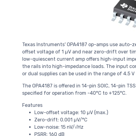
Texas Instruments' OPA4187 op-amps use auto-ze
offset voltage of 1 µV and near zero-drift over t
low-quiescent current amp offers high-input impe
the rails into high-impedance loads. The input c
or dual supplies can be used in the range of 4.5 V 
The OPA4187 is offered in 14-pin SOIC, 14-pin TS
specified for operation from -40°C to +125°C.
Features
Low-offset voltage: 10 µV (max.)
Zero-drift: 0.001 µV/°C
Low-noise: 15 nV/√Hz
PSRR: 160 dB