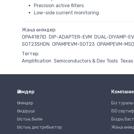
Precision active filters
Low-side current monitoring
Жаңа өнімдер:
OPA4187ID
DIP-ADAPTER-EVM
DUAL-DIYAMP-E
SOT23SHDN
OPAMPEVM-SOT23
OPAMPEVM-MSO
Тегтер:
Amplification
Semiconductors & Dev Tools
Texas
Өнімдер
Компани
Өнімдер
Біз туралы
Өндіруші
ISO серти
Ыстық бөлім
Біздің ба
Ыстық дистрибьютор
Жаңа өнім