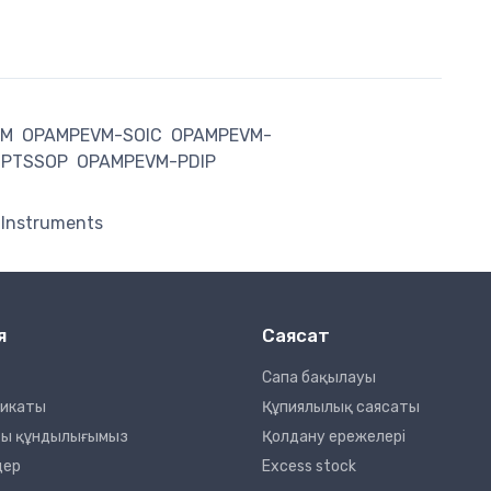
VM
OPAMPEVM-SOIC
OPAMPEVM-
PTSSOP
OPAMPEVM-PDIP
 Instruments
я
Саясат
Сапа бақылауы
фикаты
Құпиялылық саясаты
сты құндылығымыз
Қолдану ережелері
дер
Excess stock