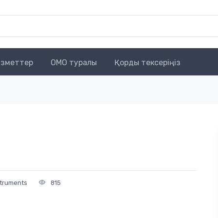
зметтер
OMO туралы
Қорды тексеріңіз
struments
815