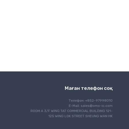
Сымсыз байланыс
Маған телефон соқ
Телефон: +852-97998010
E-Mail:
sales@omo-ic.com
ROOM A 3/F WING TAT COMMERCIAL BUILDING 121-
125 WING LOK STREET SHEUNG WAN HK