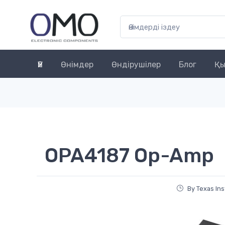
Үй
Өнімдер
Өндірушілер
Блог
Қы
OPA4187 Op-Amp
By Texas In