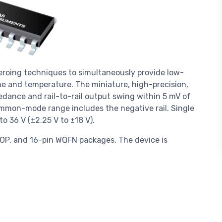
roing techniques to simultaneously provide low-
ime and temperature. The miniature, high-precision,
dance and rail-to-rail output swing within 5 mV of
ommon-mode range includes the negative rail. Single
to 36 V (±2.25 V to ±18 V).
SOP, and 16-pin WQFN packages. The device is