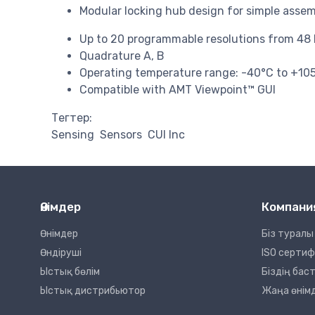
Modular locking hub design for simple asse
Up to 20 programmable resolutions from 48
Quadrature A, B
Operating temperature range: -40°C to +10
Compatible with AMT Viewpoint™ GUI
Тегтер:
Sensing
Sensors
CUI Inc
Өнімдер
Компани
Өнімдер
Біз туралы
Өндіруші
ISO серти
Ыстық бөлім
Біздің ба
Ыстық дистрибьютор
Жаңа өнім