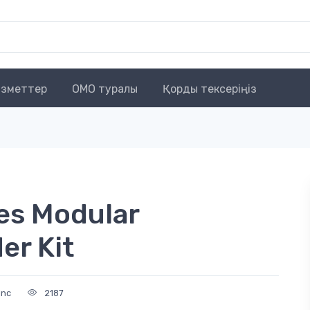
зметтер
OMO туралы
Қорды тексеріңіз
es Modular
er Kit
Inc
2187