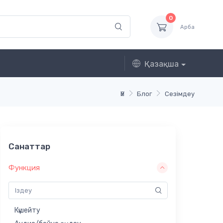
0
Арба
Қазақша
Үй
Блог
Сезімдеу
Санаттар
Функция
Күшейту