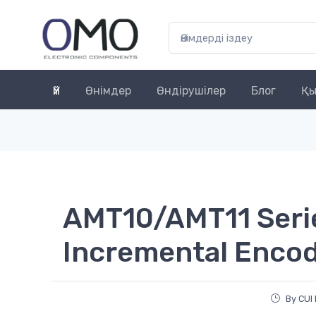
Үй
Өнімдер
Өндірушілер
Блог
Қы
AMT10/AMT11 Seri
Incremental Encod
By CUI 