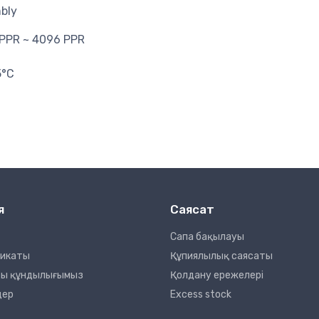
mbly
 PPR ~ 4096 PPR
5°C
я
Саясат
Сапа бақылауы
фикаты
Құпиялылық саясаты
сты құндылығымыз
Қолдану ережелері
дер
Excess stock