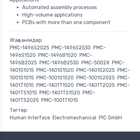
Automated assembly processes
High-volume applications
PCBs with more than one component
Жаңа өнімдер:
PMC-1496S2025
PMC-1496S2530
PMC-
1496S1520
PMC-1496B1520
PMC-
1496B2025
PMC-1496B2530
PMC-5002X
PMC-
1401S1015
PMC-1401S1520
PMC-1401S2025
PMC-
1001S1015
PMC-1001S1520
PMC-1001S2025
PMC-
1401T1015
PMC-1401T1520
PMC-1401T2025
PMC-
1401TS1015
PMC-1401TS1520
PMC-
1401TS2025
PMC-1001T1015
Тегтер:
Human Interface
Electromechanical
PIC GmbH