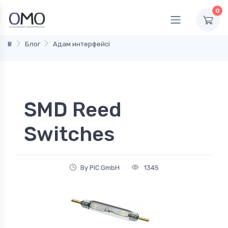
0
Үй
Блог
Адам интерфейсі
SMD Reed
Switches
By PIC GmbH
1345