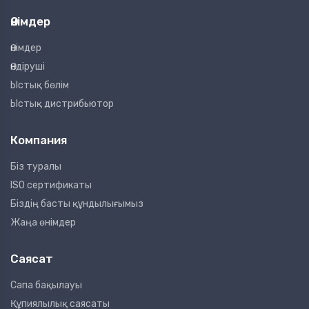
Өнімдер
Өнімдер
Өндіруші
Ыстық бөлім
Ыстық дистрибьютор
Компания
Біз туралы
ISO сертификаты
Біздің басты құндылығымыз
Жаңа өнімдер
Саясат
Сапа бақылауы
Құпиялылық саясаты