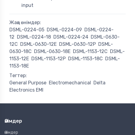
input
Жаңа өнімдер:
DSML-0224-05
DSML-0224-09
DSML-0224-
12
DSML-0224-18
DSML-0224-24
DSML-0630-
12C
DSML-0630-12E
DSML-0630-12P
DSML-
0630-18C
DSML-0630-18E
DSML-1153-12C
DSML-
1153-12E
DSML-1153-12P
DSML-1153-18C
DSML-
1153-18E
Тегтер:
General Purpose
Electromechanical
Delta
Electronics EMI
Өнімдер
Өнімдер