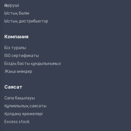
Өндіруші
Ыстық бөлім
Ыстық дистрибьютор
Компания
Біз туралы
ISO сертификаты
Біздің басты құндылығымыз
Жаңа өнімдер
Саясат
Сапа бақылауы
Құпиялылық саясаты
Қолдану ережелері
Excess stock