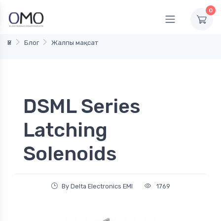
0
Үй
Блог
Жалпы мақсат
DSML Series
Latching
Solenoids
By Delta Electronics EMI
1769