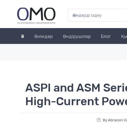
Үй
Өнімдер
Өндірушілер
Блог
Қы
ASPI and ASM Serie
High-Current Pow
By Abracon C