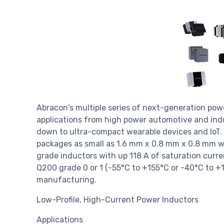
Abracon's multiple series of next-generation pow
applications from high power automotive and indu
down to ultra-compact wearable devices and IoT. 
packages as small as 1.6 mm x 0.8 mm x 0.8 mm w
grade inductors with up 118 A of saturation curr
Q200 grade 0 or 1 (-55°C to +155°C or -40°C to +1
manufacturing.
Low-Profile, High-Current Power Inductors
Applications