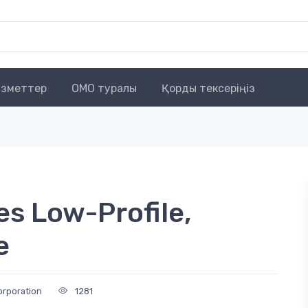
зметтер
OMO туралы
Қорды тексеріңіз
s Low-Profile,
e
orporation
1281