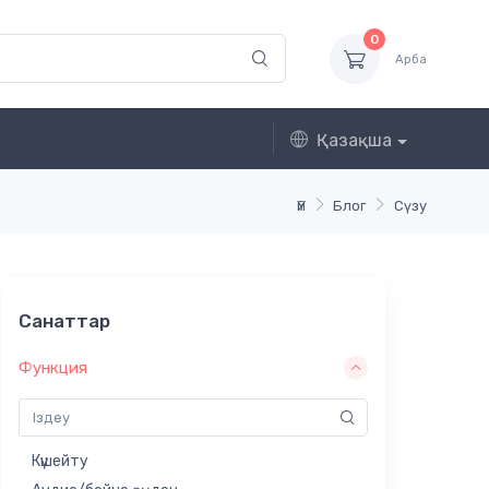
0
Арба
Қазақша
Үй
Блог
Сүзу
Санаттар
Функция
Күшейту