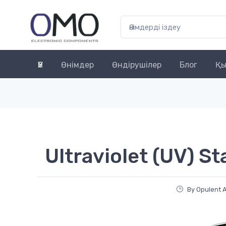
Үй
Өнімдер
Өндірушілер
Блог
Қы
Ultraviolet (UV) S
By Opulent 