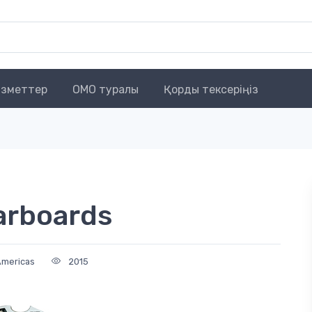
зметтер
OMO туралы
Қорды тексеріңіз
tarboards
Americas
2015