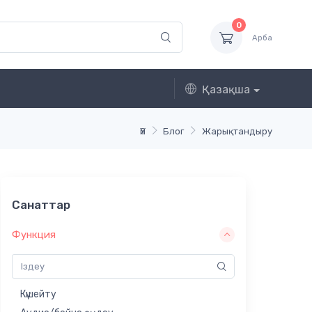
0
Арба
Қазақша
Үй
Блог
Жарықтандыру
Санаттар
Функция
Күшейту