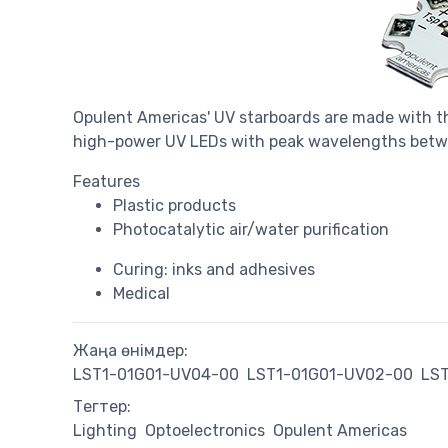
Opulent Americas' UV starboards are made with 
high-power UV LEDs with peak wavelengths betw
Features
Plastic products
Photocatalytic air/water purification
Curing: inks and adhesives
Medical
Жаңа өнімдер:
LST1-01G01-UV04-00
LST1-01G01-UV02-00
LS
Тегтер:
Lighting
Optoelectronics
Opulent Americas