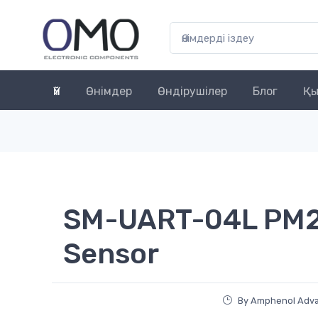
Үй
Өнімдер
Өндірушілер
Блог
Қы
SM-UART-04L PM2.
Sensor
By Amphenol Adv