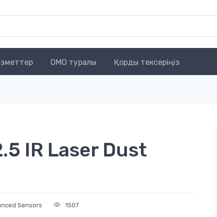
зметтер
OMO туралы
Қорды тексеріңіз
5 IR Laser Dust
anced Sensors
1507