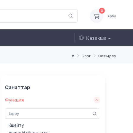
0
Арба
Қазақша
Үй
Блог
Сезімдеу
Санаттар
Функция
Күшейту