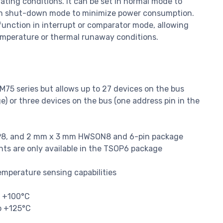
ting conditions. It can be set in normal mode to
 in shut-down mode to minimize power consumption.
nction in interrupt or comparator mode, allowing
emperature or thermal runaway conditions.
M75 series but allows up to 27 devices on the bus
e) or three devices on the bus (one address pin in the
OP8, and 2 mm x 3 mm HWSON8 and 6-pin package
ts are only available in the TSOP6 package
mperature sensing capabilities
o +100°C
o +125°C