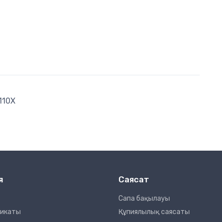
110X
я
Саясат
Сапа бақылауы
фикаты
Құпиялылық саясаты