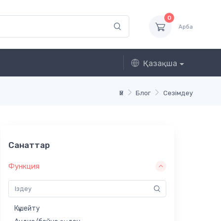
0
Арба
Қазақша
Үй
Блог
Сезімдеу
Санаттар
Функция
Күшейту