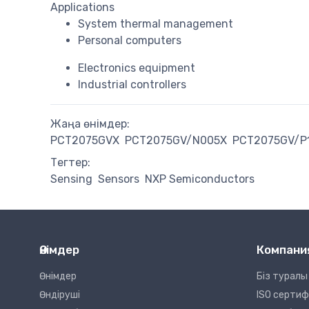
Applications
System thermal management
Personal computers
Electronics equipment
Industrial controllers
Жаңа өнімдер:
PCT2075GVX
PCT2075GV/N005X
PCT2075GV/P
Тегтер:
Sensing
Sensors
NXP Semiconductors
Өнімдер
Компани
Өнімдер
Біз туралы
Өндіруші
ISO серти