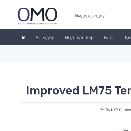
Үй
Өнімдер
Өндірушілер
Блог
Қы
Improved LM75 Te
By NXP Semic