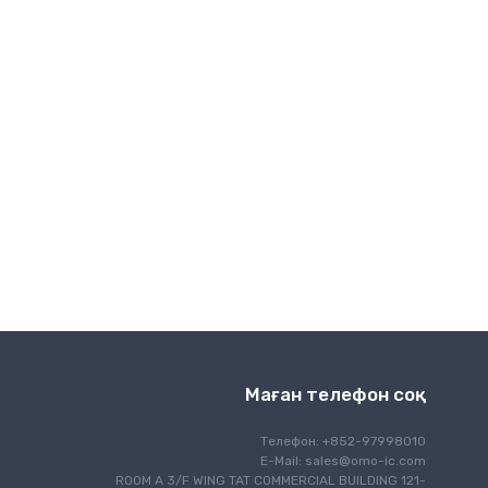
Сымсыз байланыс
Маған телефон соқ
Телефон: +852-97998010
E-Mail:
sales@omo-ic.com
ROOM A 3/F WING TAT COMMERCIAL BUILDING 121-