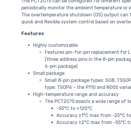
The PCT2075 can be configured for different opera
periodically monitor the ambient temperature or
The overtemperature shutdown (OS) output can fu
quick and flexible system control based on overt
Features
Highly customizable
Features pin-for-pin replacement for L
(three address pins in the 8-pin packag
6-pin package)
Small package
Small 8-pin package types: SO8, TSS
type: TSOP6 – the P110 and N005 varian
High-temperature range and accuracy
The PCT2075 boasts a wide range of te
-55°C to +125°C
Accuracy ±1°C max from -25°C t
Accuracy ±2°C max from -55°C t