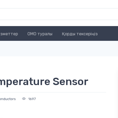
зметтер
OMO туралы
Қорды тексеріңіз
mperature Sensor
onductors
1697