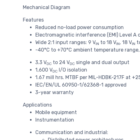
Mechanical Diagram
Features
Reduced no-load power consumption
Electromagnetic interference (EMI) Level A
Wide 2:1 input ranges: 9 V
to 18 V
, 18 V
t
IN
IN
IN
-40°C to +70°C ambient temperature range, 
3.3 V
to 24 V
single and dual output
DC
DC
1,600 V
I/O isolation
DC
1.67 mill hrs. MTBF per MIL-HDBK-217F at +2
IEC/EN/UL 60950-1/62368-1 approved
3-year warranty
Applications
Mobile equipment
Instrumentation
Communication and industrial:
Distributed power architectures