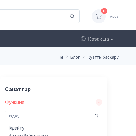
0
Арба
Қазақша
Үй
Блог
Қуатты басқару
Санаттар
Функция
Күшейту