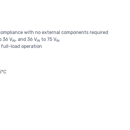
 compliance with no external components required
o 36 V
, and 36 V
to 75 V
IN
IN
IN
full-load operation
5°C