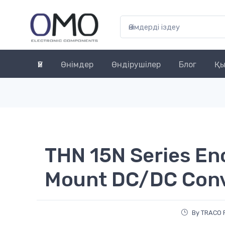
Үй
Өнімдер
Өндірушілер
Блог
Қы
THN 15N Series En
Mount DC/DC Con
By TRACO 