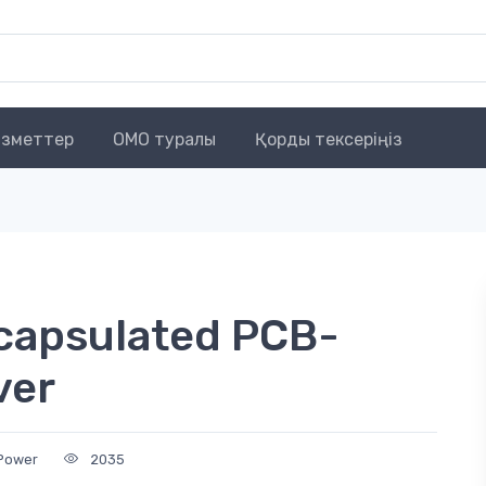
зметтер
OMO туралы
Қорды тексеріңіз
capsulated PCB-
ver
Power
2035