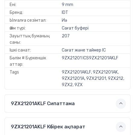
Ені:
9 mm
Бренд:
IDT
Ылғалға сезімтал:
Иә
Өнім түрі:
Сағат буфері
Зауыттық буманың
207
саны:
Ішкі санат:
Сағат және таймер IC
Бөлім # Бүркеншік
9ZX21201 ICS9ZX21201AKLF
аттар:
Tags
9ZX21201AKLF, 9ZX21201AK,
9ZX21201A, 9ZX21201, 9ZX212,
9ZX2, 9ZX
9ZX21201AKLF Сипаттама
9ZX21201AKLF Көбірек ақпарат