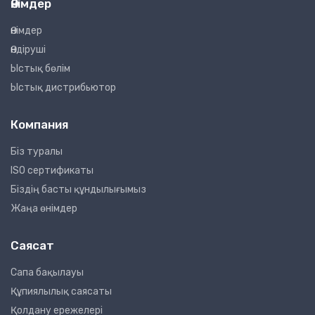
Өнімдер
Өнімдер
Өндіруші
Ыстық бөлім
Ыстық дистрибьютор
Компания
Біз туралы
ISO сертификаты
Біздің басты құндылығымыз
Жаңа өнімдер
Саясат
Сапа бақылауы
Құпиялылық саясаты
Қолдану ережелері