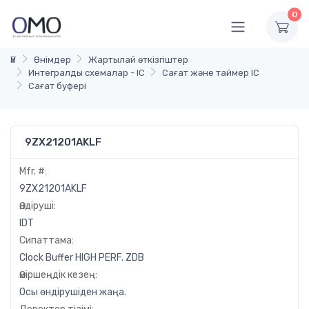
0
Үй
Өнімдер
Жартылай өткізгіштер
Интегралды схемалар - IC
Сағат және таймер IC
Сағат буфері
9ZX21201AKLF
Mfr. #:
9ZX21201AKLF
Өндіруші:
IDT
Сипаттама:
Clock Buffer HIGH PERF. ZDB
Өміршеңдік кезең:
Осы өндірушіден жаңа.