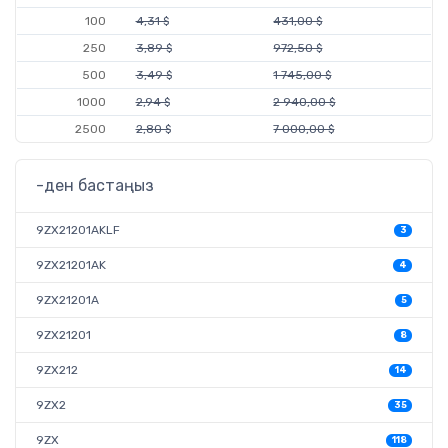
100
4,31 $
431,00 $
250
3,89 $
972,50 $
500
3,49 $
1 745,00 $
1000
2,94 $
2 940,00 $
2500
2,80 $
7 000,00 $
-ден бастаңыз
9ZX21201AKLF
3
9ZX21201AK
4
9ZX21201A
5
9ZX21201
8
9ZX212
14
9ZX2
35
9ZX
118