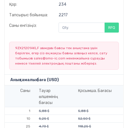
Қор:
234
Тапсырыс бойынша:
2217
Саны енгізіңіз:
RFQ
9ZX21201AKLF ағымдағы бағасы тек анықтама үшін
берілген, егер сіз ең жақсы бағаны алғыңыз келсе, сату
тобымызға
sales@omo-ic.com
мекенжайына сұрауды
немесе тікелей электрондық поштаны жіберіңіз.
Анықтамалық баға (USD)
Саны
Тауар
Қосымша. Бағасы
өлшемінің
бағасы
1
5,88 $
5,88 $
10
5,25 $
52,50 $
25
4,73 $
118,25 $