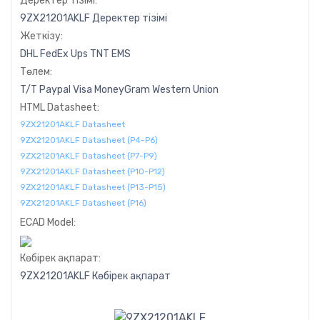
Деректер тізімі:
9ZX21201AKLF Деректер тізімі
Жеткізу:
DHL
FedEx
Ups
TNT
EMS
Төлем:
T/T
Paypal
Visa
MoneyGram
Western
Union
HTML Datasheet:
9ZX21201AKLF Datasheet
9ZX21201AKLF Datasheet (P4-P6)
9ZX21201AKLF Datasheet (P7-P9)
9ZX21201AKLF Datasheet (P10-P12)
9ZX21201AKLF Datasheet (P13-P15)
9ZX21201AKLF Datasheet (P16)
ECAD Model:
Көбірек ақпарат:
9ZX21201AKLF Көбірек ақпарат