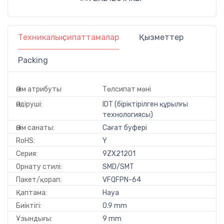
Техникалық сипаттамалар
Қызметтер
Packing
Өнім атрибуты
Төлсипат мәні
Өндіруші:
IDT (біріктірілген құрылғы
технологиясы)
Өнім санаты:
Сағат буфері
RoHS:
Y
Серия:
9ZX21201
Орнату стилі:
SMD/SMT
Пакет/қорап:
VFQFPN-64
Қаптама:
Науа
Биіктігі:
0.9 mm
Ұзындығы:
9 mm