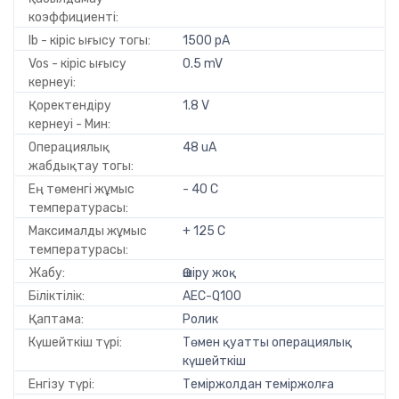
коэффициенті:
Ib - кіріс ығысу тогы:
1500 pA
Vos - кіріс ығысу
0.5 mV
кернеуі:
Қоректендіру
1.8 V
кернеуі - Мин:
Операциялық
48 uA
жабдықтау тогы:
Ең төменгі жұмыс
- 40 C
температурасы:
Максималды жұмыс
+ 125 C
температурасы:
Жабу:
Өшіру жоқ
Біліктілік:
AEC-Q100
Қаптама:
Ролик
Күшейткіш түрі:
Төмен қуатты операциялық
күшейткіш
Енгізу түрі:
Теміржолдан теміржолға