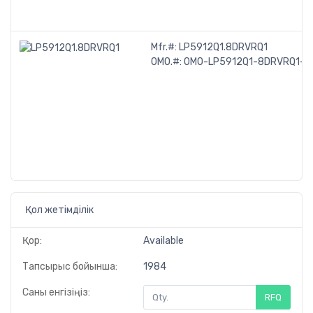
Mfr.#:
LP5912Q1.8DRVRQ1
OMO.#:
OMO-LP5912Q1-8DRVRQ1-T
Қол жетімділік
Қор:
Available
Тапсырыс бойынша:
1984
Саны енгізіңіз:
RFQ