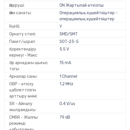
Өндіруші:
ON Жартылай өткізгіш
Өнім санаты:
Операциялық күшейткіштер -
операциялық күшейткіштер
RoHS:
Y
Орнату стилі:
SMD/SMT
Пакет/қорап:
SOT-23-5
Қоректендіру
5.5 V
кернеуі - Макс:
Әр арнадағы шығыс
15 mA
тогы:
Арналар саны:
1 Channel
GBP - өткізу
1.2 MHz
қабілеттілігін
арттыру өнімі:
SR - Айналу
0.4 V/us
жылдамдығы:
CMRR - Жалпы
79 dB
режимді
қабылдамау