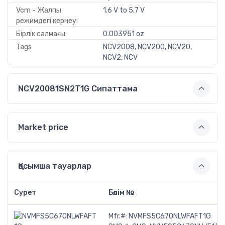
Vcm - Жалпы
1.6 V to 5.7 V
режимдегі кернеу:
Бірлік салмағы:
0.003951 oz
Tags
NCV2008, NCV200, NCV20,
NCV2, NCV
NCV20081SN2T1G Сипаттама
Market price
Қосымша тауарлар
Сурет
Бөлім №
Mfr.#:
NVMFS5C670NLWFAFT1G