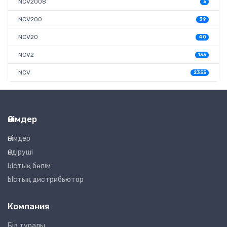
NCV2008
5
NCV200
39
NCV20
40
NCV2
155
NCV
2355
Өнімдер
Өнімдер
Өндіруші
Ыстық бөлім
Ыстық дистрибьютор
Компания
Біз туралы