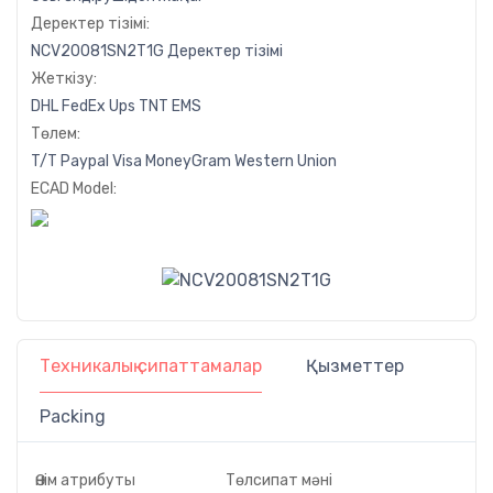
Деректер тізімі:
NCV20081SN2T1G Деректер тізімі
Жеткізу:
DHL
FedEx
Ups
TNT
EMS
Төлем:
T/T
Paypal
Visa
MoneyGram
Western
Union
ECAD Model:
Техникалық сипаттамалар
Қызметтер
Packing
Өнім атрибуты
Төлсипат мәні