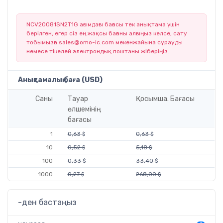
NCV20081SN2T1G ағымдағы бағасы тек анықтама үшін
берілген, егер сіз ең жақсы бағаны алғыңыз келсе, сату
тобымызға
sales@omo-ic.com
мекенжайына сұрауды
немесе тікелей электрондық поштаны жіберіңіз.
Анықтамалық баға (USD)
Саны
Тауар
Қосымша. Бағасы
өлшемінің
бағасы
1
0,63 $
0,63 $
10
0,52 $
5,18 $
100
0,33 $
33,40 $
1000
0,27 $
268,00 $
-ден бастаңыз