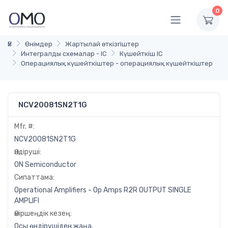
0
Үй
Өнімдер
Жартылай өткізгіштер
Интегралды схемалар - IC
Күшейткіш IC
Операциялық күшейткіштер - операциялық күшейткіштер
NCV20081SN2T1G
Mfr. #:
NCV20081SN2T1G
Өндіруші:
ON Semiconductor
Сипаттама:
Operational Amplifiers - Op Amps R2R OUTPUT SINGLE
AMPLIFI
Өміршеңдік кезең:
Осы өндірушіден жаңа.