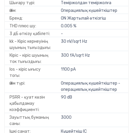
Шығару түрі:
Теміржолдан теміржолға
Өнім:
Операциялық күшейткіштер
Бренд:
ON Жартылай өткізгіш
THD плюс шу:
0.005 %
3 дБ өткізу қабілеті:
-
kk - Кіріс кернеуінің
30 nV/sqrt Hz
шуының тығыздығы:
Кіріс - кіріс шуының
300 fA/sqrt Hz
ток тығыздығы:
Ios - кіріс ығысу
1100 pA
тогы:
Өнім түрі:
Операциялық күшейткіштер -
операциялық күшейткіштер
PSRR - қуат көзін
90 dB
қабылдамау
коэффициенті:
Зауыттық буманың
3000
саны:
Ішкі санат:
Күшейткіш IC