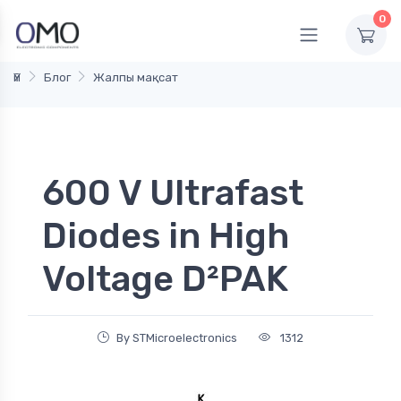
0
Үй
Блог
Жалпы мақсат
600 V Ultrafast
Diodes in High
Voltage D²PAK
By STMicroelectronics
1312