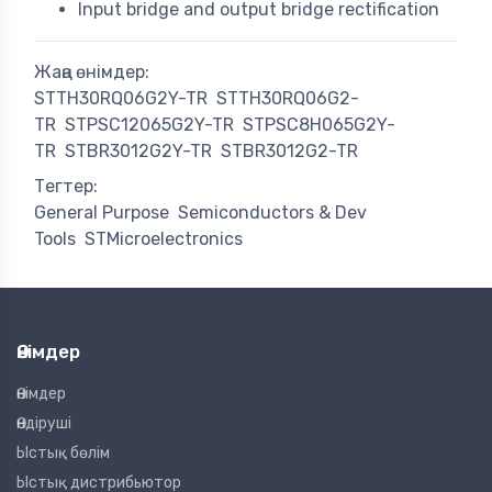
Input bridge and output bridge rectification
Жаңа өнімдер:
STTH30RQ06G2Y-TR
STTH30RQ06G2-
TR
STPSC12065G2Y-TR
STPSC8H065G2Y-
TR
STBR3012G2Y-TR
STBR3012G2-TR
Тегтер:
General Purpose
Semiconductors & Dev
Tools
STMicroelectronics
Өнімдер
Өнімдер
Өндіруші
Ыстық бөлім
Ыстық дистрибьютор