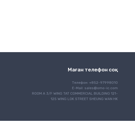
Сымсыз байланыс
Маған телефон соқ
Телефон: +852-97998010
E-Mail:
sales@omo-ic.com
ROOM A 3/F WING TAT COMMERCIAL BUILDING 121-
125 WING LOK STREET SHEUNG WAN HK