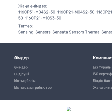
Жаңа өнімдер:
116CP31-M04S2-50
116CP21-M04S2-50
116CP2
50
116CP21-M10S3-50
Тегтер:
Sensing
Sensors
Sensata Sensors Thermal Sens
Өнімдер
Компани
Өнімдер
Біз туралы
Өндіруші
ISO серти
Ыстық бөлім
Біздің ба
Ыстық дистрибьютор
Жаңа өнім