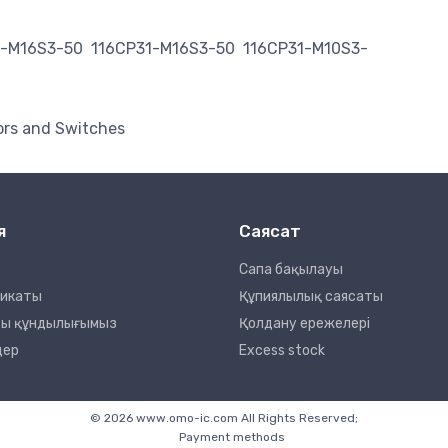
1-M16S3-50
116CP31-M16S3-50
116CP31-M10S3-
ors and Switches
я
Саясат
Сапа бақылауы
фикаты
Құпиялылық саясаты
сты құндылығымыз
Қолдану ережелері
дер
Excess stock
© 2026 www.omo-ic.com All Rights Reserved;