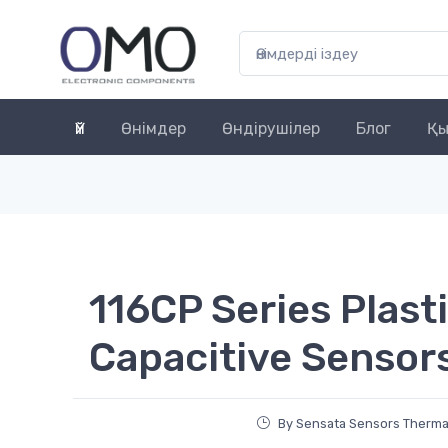
Үй
Өнімдер
Өндірушілер
Блог
Қы
116CP Series Plast
Capacitive Sensor
By Sensata Sensors Therma