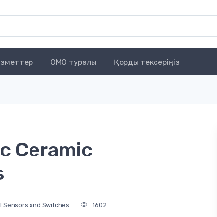
зметтер
OMO туралы
Қорды тексеріңіз
ic Ceramic
s
l Sensors and Switches
1602