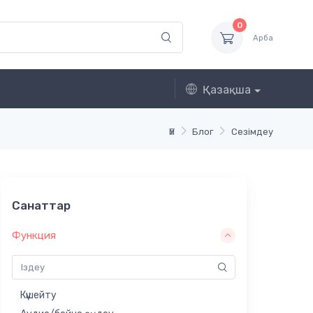
0
Арба
Қазақша
Үй
Блог
Сезімдеу
Санаттар
Функция
Күшейту