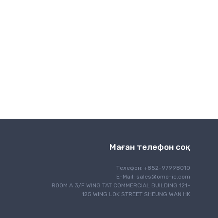
Маған телефон соқ
Телефон: +852-97998010
E-Mail:
sales@omo-ic.com
ROOM A 3/F WING TAT COMMERCIAL BUILDING 121-
125 WING LOK STREET SHEUNG WAN HK