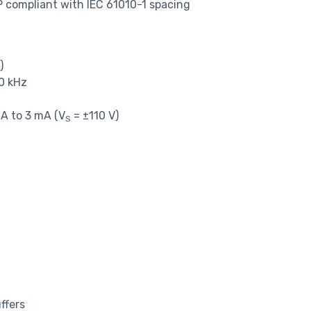
P compliant with IEC 61010-1 spacing
)
10 kHz
mA to 3 mA (V
= ±110 V)
S
ffers