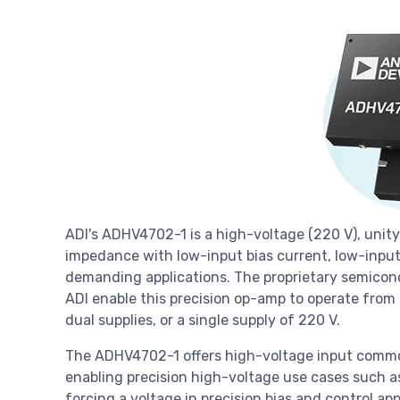
ADI's ADHV4702-1 is a high-voltage (220 V), unity
impedance with low-input bias current, low-input o
demanding applications. The proprietary semicon
ADI enable this precision op-amp to operate from 
dual supplies, or a single supply of 220 V.
The ADHV4702-1 offers high-voltage input comm
enabling precision high-voltage use cases such as
forcing a voltage in precision bias and control app