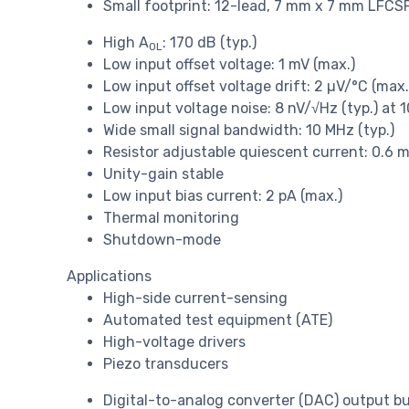
Small footprint: 12-lead, 7 mm x 7 mm LFCS
High A
: 170 dB (typ.)
OL
Low input offset voltage: 1 mV (max.)
Low input offset voltage drift: 2 µV/°C (max.
Low input voltage noise: 8 nV/√Hz (typ.) at 
Wide small signal bandwidth: 10 MHz (typ.)
Resistor adjustable quiescent current: 0.6 
Unity-gain stable
Low input bias current: 2 pA (max.)
Thermal monitoring
Shutdown-mode
Applications
High-side current-sensing
Automated test equipment (ATE)
High-voltage drivers
Piezo transducers
Digital-to-analog converter (DAC) output bu