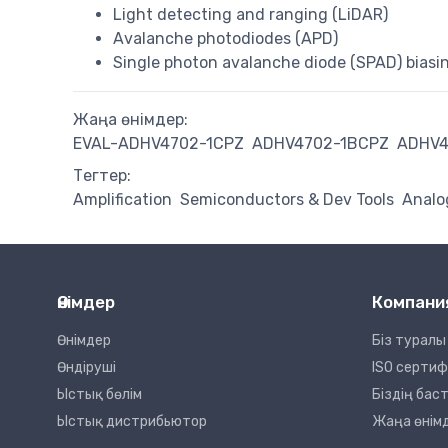
Light detecting and ranging (LiDAR)
Avalanche photodiodes (APD)
Single photon avalanche diode (SPAD) biasi
Жаңа өнімдер:
EVAL-ADHV4702-1CPZ
ADHV4702-1BCPZ
ADHV4
Тегтер:
Amplification
Semiconductors & Dev Tools
Analo
Өнімдер
Компани
Өнімдер
Біз туралы
Өндіруші
ISO серти
Ыстық бөлім
Біздің ба
Ыстық дистрибьютор
Жаңа өнім