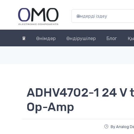
Үй
Өнімдер
Өндірушілер
Блог
Қы
ADHV4702-1 24 V t
Op-Amp
By Analog De