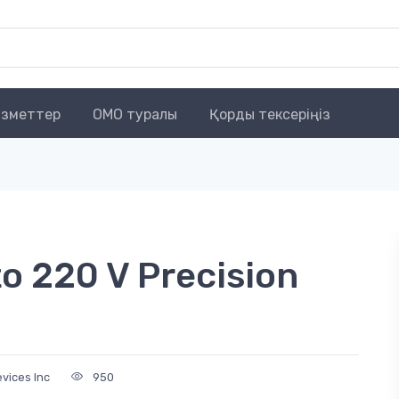
зметтер
OMO туралы
Қорды тексеріңіз
o 220 V Precision
vices Inc
950