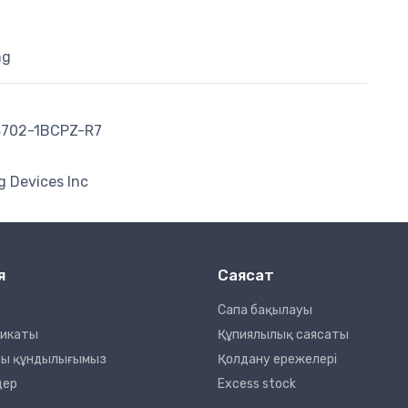
ng
702-1BCPZ-R7
g Devices Inc
я
Саясат
Сапа бақылауы
фикаты
Құпиялылық саясаты
сты құндылығымыз
Қолдану ережелері
дер
Excess stock