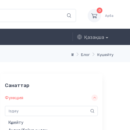
0
Арба
Қазақша
Үй
Блог
Күшейту
Санаттар
Функция
Күшейту