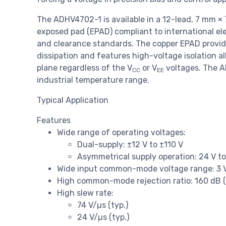
The ADHV4702-1 is available in a 12-lead, 7 mm ×
exposed pad (EPAD) compliant to international el
and clearance standards. The copper EPAD provid
dissipation and features high-voltage isolation a
plane regardless of the V
or V
voltages. The A
CC
EE
industrial temperature range.
Typical Application
Features
Wide range of operating voltages:
Dual-supply: ±12 V to ±110 V
Asymmetrical supply operation: 24 V t
Wide input common-mode voltage range: 3 V
High common-mode rejection ratio: 160 dB (
High slew rate:
74 V/µs (typ.)
24 V/µs (typ.)