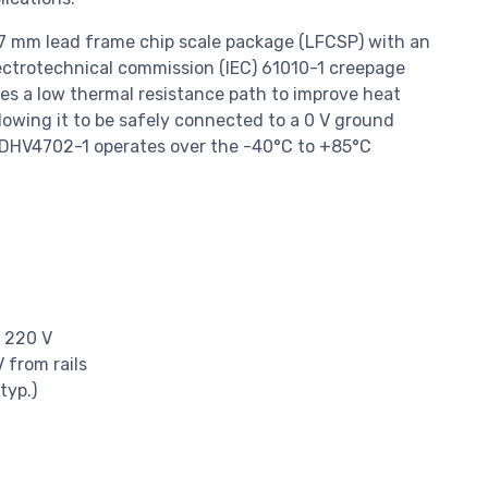
 7 mm lead frame chip scale package (LFCSP) with an
ectrotechnical commission (IEC) 61010-1 creepage
es a low thermal resistance path to improve heat
llowing it to be safely connected to a 0 V ground
DHV4702-1 operates over the -40°C to +85°C
o 220 V
 from rails
typ.)