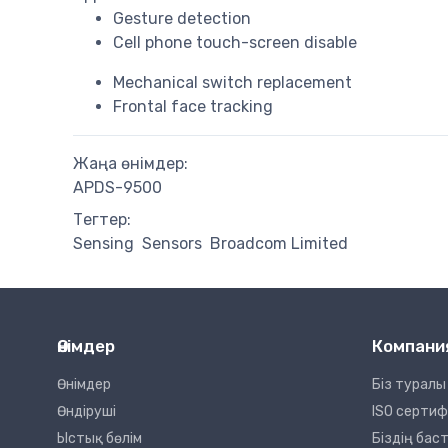
Gesture detection
Cell phone touch-screen disable
Mechanical switch replacement
Frontal face tracking
Жаңа өнімдер:
APDS-9500
Тегтер:
Sensing
Sensors
Broadcom Limited
Өнімдер
Компани
Өнімдер
Біз туралы
Өндіруші
ISO серти
Ыстық бөлім
Біздің ба