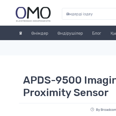
Үй
Өнімдер
Өндірушілер
Блог
Қы
APDS-9500 Imagin
Proximity Sensor
By Broadcom