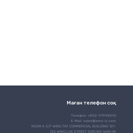
Сымсыз байланыс
Маған телефон соқ
Телефон: +852-97998010
E-Mail:
sales@omo-ic.com
ROOM A 3/F WING TAT COMMERCIAL BUILDING 121-
125 WING LOK STREET SHEUNG WAN HK