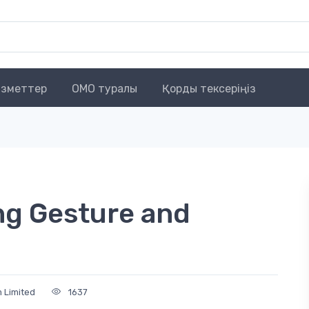
зметтер
OMO туралы
Қорды тексеріңіз
g Gesture and
 Limited
1637