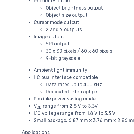
Proximity output
Object brightness output
Object size output
Cursor mode output
X and Y outputs
Image output
SPI output
30 x 30 pixels / 60 x 60 pixels
9-bit grayscale
Ambient light immunity
I²C bus interface compatible
Data rates up to 400 kHz
Dedicated interrupt pin
Flexible power saving mode
V
range from 2.8 V to 3.3V
DD
I/O voltage range from 1.8 V to 3.3 V
Small package: 6.87 mm x 3.76 mm x 2.86 mm
Applications