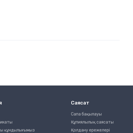
я
Саясат
Сапа бақылауы
фикаты
Құпиялылық саясаты
сты құндылығымыз
Қолдану ережелері