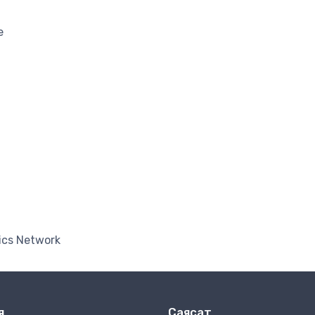
e
ics Network
я
Саясат