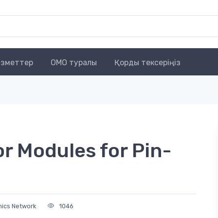
зметтер
OMO туралы
Қорды тексеріңіз
r Modules for Pin-
nics Network
1046