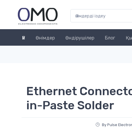
Үй
Өнімдер
Өндірушілер
Блог
Қы
Ethernet Connecto
in-Paste Solder
By Pulse Electro