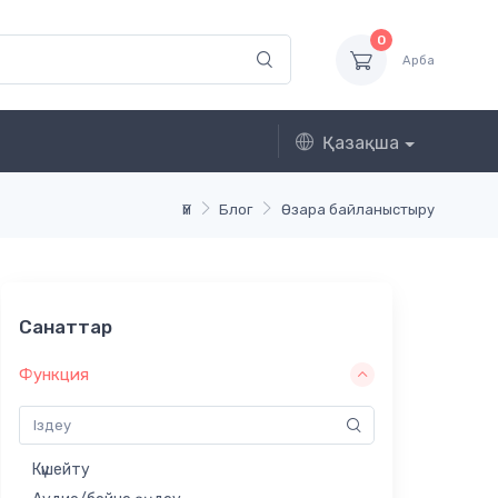
0
Арба
Қазақша
Үй
Блог
Өзара байланыстыру
Санаттар
Функция
Күшейту