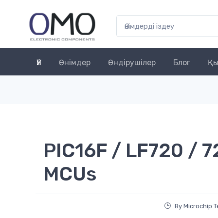
Үй
Өнімдер
Өндірушілер
Блог
Қы
PIC16F / LF720 / 7
MCUs
By Microchip 