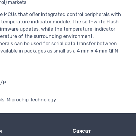
rol) markets.
e MCUs that offer integrated control peripherals with
 temperature indicator module. The self-write Flash
irmware updates, while the temperature-indicator
erature of the surrounding environment.
herals can be used for serial data transfer between
available in packages as small as a 4 mm x 4 mm QFN
I/P
ls
Microchip Technology
я
Саясат