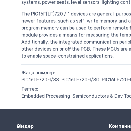
systems, power seats, level sensors, lighting cont
The PIC16F(LF)720 / 1 devices are general-purpos
newer features, such as self-write memory and a
program memory can be used to perform remote f
module provides a means for measuring the temp
Additionally, the integrated communication perip
other devices on or off the PCB. These MCUs are 
to enable space-constrained applications.
Жаңа өнімдер:
PIC16LF720-I/SS
PIC16LF720-I/SO
PIC16LF720-
Тегтер:
Embedded Processing
Semiconductors & Dev Too
Өнімдер
Компани