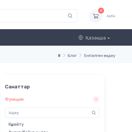
0
Арба
Қазақша
Үй
Блог
Енгізілген өңдеу
Санаттар
Функция
Күшейту