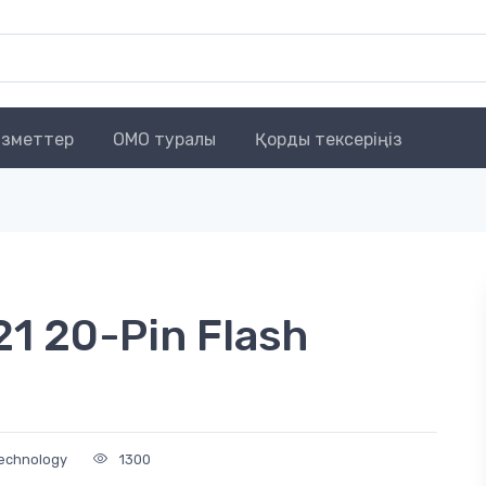
зметтер
OMO туралы
Қорды тексеріңіз
21 20-Pin Flash
Technology
1300