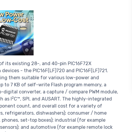
of its existing 28-, and 40-pin PIC16F72X
 devices - the PIC16F(LF)720 and PIC16F(LF)721.
ng them suitable for various low-power and
p to 7 KB of self-write Flash program memory, a
o-digital converter, a capture / compare PWM module,
2
h as I
C™, SPI, and AUSART. The highly-integrated
onent count, and overall cost for a variety of
rs, refrigerators, dishwashers); consumer / home
 phones, set-top boxes); industrial (for example
 sensors); and automotive (for example remote lock