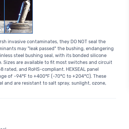
arsh invasive contaminates, they DO NOT seal the
minants may "leak passed" the bushing, endangering
nless steel bushing seal, with its bonded silicone
. Sizes are available to fit most switches and circuit
/68 rated, and RoHS-compliant. HEXSEAL panel
ange of -94°F to +400°F (-70°C to +204°C). These
 and are resistant to salt spray, sunlight, ozone,