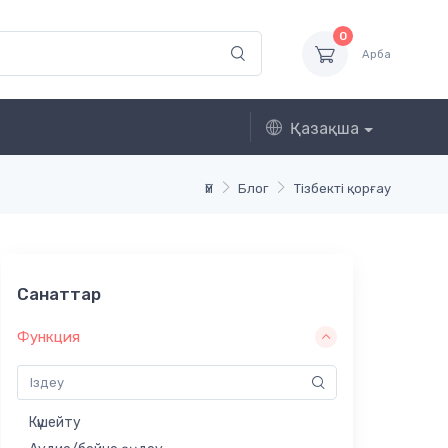
0
Арба
Қазақша
Үй
Блог
Тізбекті қорғау
Санаттар
Функция
Күшейту