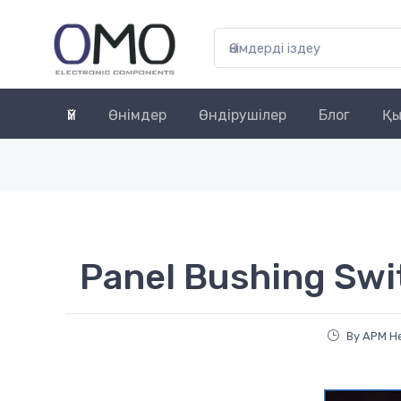
Үй
Өнімдер
Өндірушілер
Блог
Қы
Panel Bushing Swi
By APM H