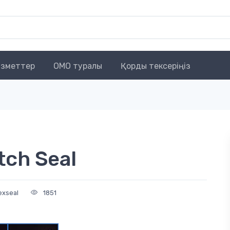
зметтер
OMO туралы
Қорды тексеріңіз
tch Seal
exseal
1851